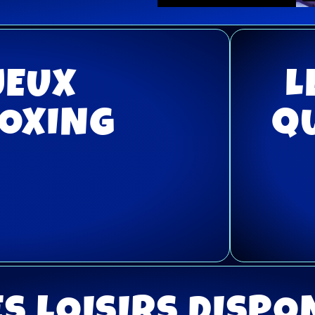
JEUX
L
BOXING
Q
S LOISIRS DISPO