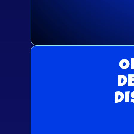
O
D
DI