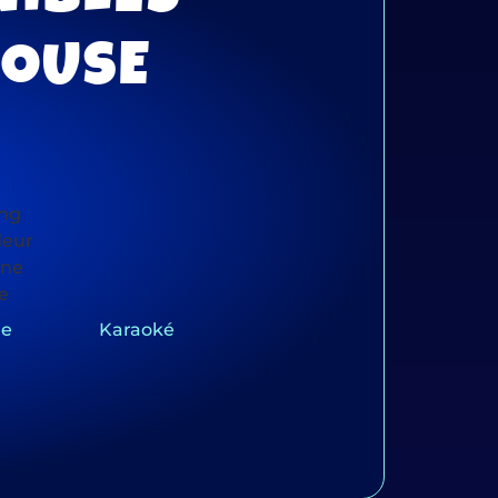
HOUSE
me
Karaoké