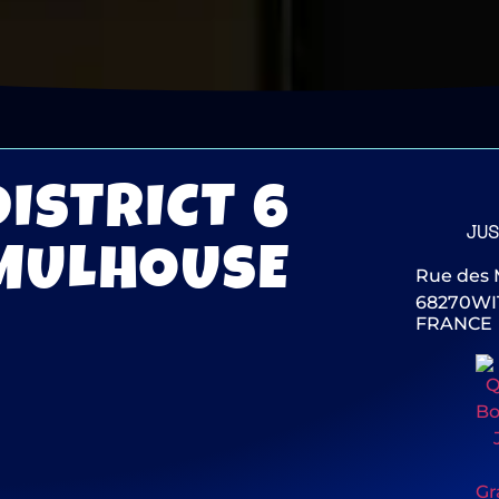
DISTRICT 6
JUS
MULHOUSE
Rue des 
68270
WI
Réserver une Quiz Box
FRANCE