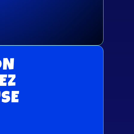
ON
EZ
USE