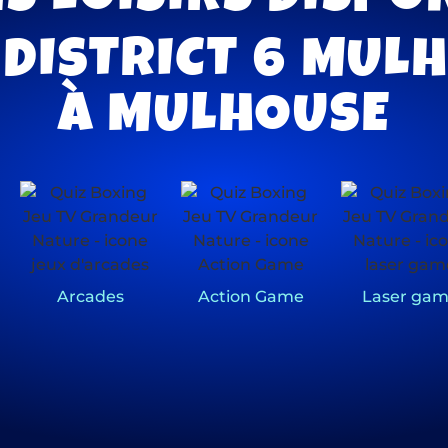
 DISTRICT 6 MUL
À MULHOUSE
Arcades
Action Game
Laser ga