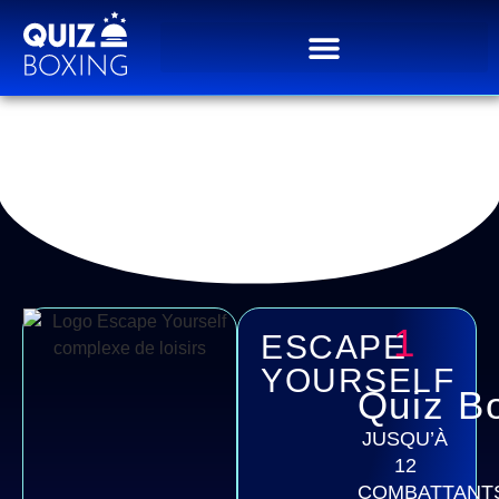
Réservez votre Quiz
Box à ORLEANS
1
ESCAPE
YOURSELF
Quiz B
JUSQU’À
Réserver
12
une Quiz
COMBATTANT