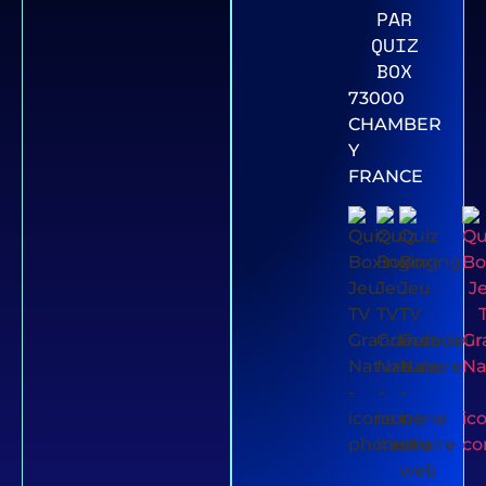
Box
PAR
QUIZ
BOX
73000
CHAMBER
Y
FRANCE