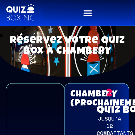
Réservez votre Quiz
Box à CHAMBERY
2
CHAMBERY
(PROCHAINEM
Quiz B
JUSQU’À
Réserver
12
une Quiz
COMBATTANTS